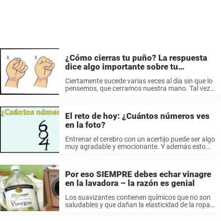
¿Cómo cierras tu puño? La respuesta
dice algo importante sobre tu
personalidad
Ciertamente sucede varias veces al día sin que lo
pensemos, que cerramos nuestra mano. Tal vez
porque estás nervioso o si estás bravo por lago.
¿Pero exactamente cómo cerramos el puño?
Porque resulta que esto ...
El reto de hoy: ¿Cuántos números ves
en la foto?
Entrenar el cerebro con un acertijo puede ser algo
muy agradable y emocionante. Y además esto
nos puede relajar y poner de mejor humor.
¿Cuántos números? Yo trato de hacer que mis
nietos entiendan esto, ...
Por eso SIEMPRE debes echar vinagre
en la lavadora – la razón es genial
Los suavizantes contienen químicos que no son
saludables y que dañan la elasticidad de la ropa.
Y el perfume del suavizante es uno de los
venenos, escribe el periódico local Expressen. Lo