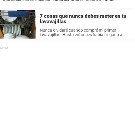
diferentes canales de televisión y mirando hacia el techo, ...
7 cosas que nunca debes meter en tu
lavavajillas
Nunca olvidaré cuando compré mi primer
lavavajillas. Hasta entonces había fregado a
mano durante muchos años y todavía recuerdo
como podía estar muchas horas fregando
después de haber invitado a algunos amigos o
familiares a ...