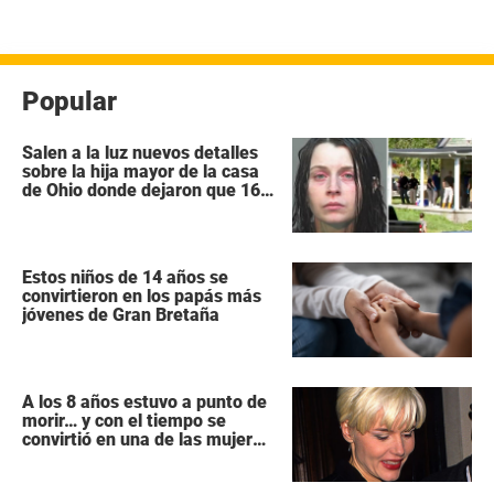
de
entradas
Popular
Salen a la luz nuevos detalles
sobre la hija mayor de la casa
de Ohio donde dejaron que 16
niños se pudrieran como
«animales salvajes»
Estos niños de 14 años se
convirtieron en los papás más
jóvenes de Gran Bretaña
A los 8 años estuvo a punto de
morir… y con el tiempo se
convirtió en una de las mujeres
más poderosas de Hollywood