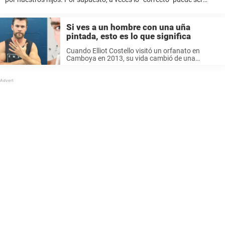
subjetivo: lo que ciertos padres consideran correcto, otros lo evitarán.
En cualquier caso, creo ...
Si ves a un hombre con una uña
pintada, esto es lo que significa
Cuando Elliot Costello visitó un orfanato en
Camboya en 2013, su vida cambió de una
manera que nunca creyó posible. Lo que no
sabía, sin embargo, era que se produciría un
encuentro que también cambiaría ...