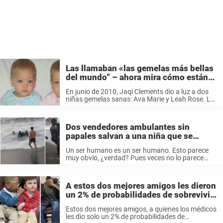
Las llamaban «las gemelas más bellas
del mundo” – ahora mira cómo están
las niñas hoy
En junio de 2010, Jaqi Clements dio a luz a dos
niñas gemelas sanas: Ava Marie y Leah Rose. La
mamá las amó desde el primer momento en que
puso los ojos en ellas. Sin ...
Dos vendedores ambulantes sin
papales salvan a una niña que se
estaba ahogando en la playa
Un ser humano es un ser humano. Esto parece
muy obvio, ¿verdad? Pues veces no lo parece
tanto, cuando vemos a personas mirar mal a
otras personas solo por ser de otro país, o de ...
A estos dos mejores amigos les dieron
un 2% de probabilidades de sobrevivir
al nacer – superan los pronósticos y se
Estos dos mejores amigos, a quienes los médicos
gradúan juntos
les dio solo un 2% de probabilidades de