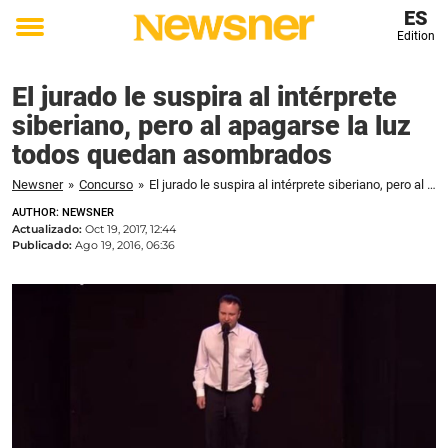
ES
Edition
Toggle
menu
El jurado le suspira al intérprete
siberiano, pero al apagarse la luz
todos quedan asombrados
Newsner
»
Concurso
»
El jurado le suspira al intérprete siberiano, pero al apagarse la luz todos quedan asombrados
AUTHOR: NEWSNER
Actualizado:
Oct 19, 2017, 12:44
Publicado:
Ago 19, 2016, 06:36