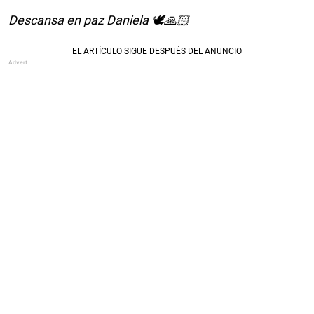
Descansa en paz Daniela 🕊️🙏🏻