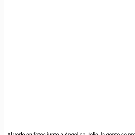
Al verlo en fotos junto a Angelina Jolie, la gente se p