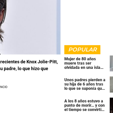
POPULAR
Mujer de 80 años
recientes de Knox Jolie-Pitt,
muere tras ser
olvidada en una isla
u padre, lo que hizo que
remota por el crucero
en el que viajaba
Unos padres pierden a
su hija de 6 años tras
lo que se suponía que
iba a ser una
intervención
A los 8 años estuvo a
«rutinaria»
punto de morir… y con
el tiempo se convirtió