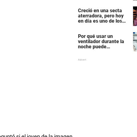
en una de las mujeres
más poderosas de
Creció en una secta
Hollywood
aterradora, pero hoy
en día es uno de los
actores más
populares y ricos de
Por qué usar un
Hollywood
ventilador durante la
noche puede
perturbar tu sueño
reguntó si el joven de la imagen