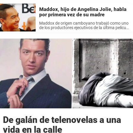
Maddox, hijo de Angelina Jolie, habla
por primera vez de su madre
Maddox de origen camboyano trabajó como uno
de los productores ejecutivos de la última película
de su madre, Angelina Jolie, «First They Killed My
Father» (Primero mataron a mi padre) y decidió
hablar con los ...
De galán de telenovelas a una
vida en la calle