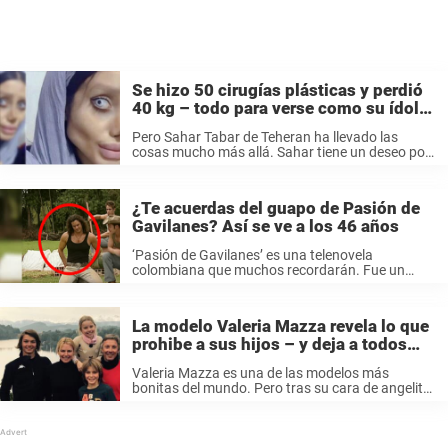
Se hizo 50 cirugías plásticas y perdió
40 kg – todo para verse como su ídolo
Angelina Jolie
Pero Sahar Tabar de Teheran ha llevado las
cosas mucho más allá. Sahar tiene un deseo por
encima de todos: verse como la actriz Angelina
Jolie, escriba el periódico alemán Bunte.de. Un
largo viaje Según ...
¿Te acuerdas del guapo de Pasión de
Gavilanes? Así se ve a los 46 años
‘Pasión de Gavilanes’ es una telenovela
colombiana que muchos recordarán. Fue un
auténtico éxito no solo en Colombia sino también
líder de audiencia en otros países como España,
Chile, China, Venezuela, Rusia, Polonia o Perú ...
La modelo Valeria Mazza revela lo que
prohibe a sus hijos – y deja a todos
alucinados
Valeria Mazza es una de las modelos más
bonitas del mundo. Pero tras su cara de angelito
parece que esconde una buena sargento. La
propia modelo ha reconocido que es muy estricta
con sus hijos, ...