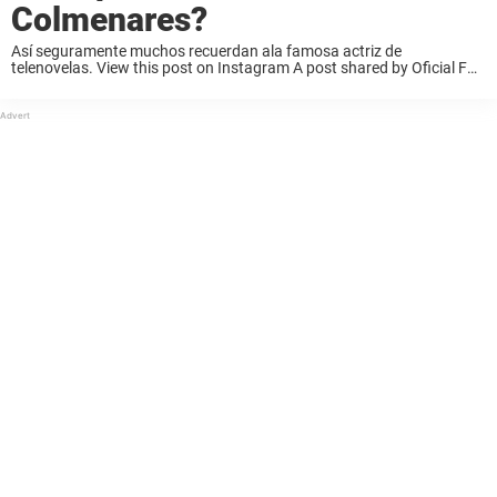
Colmenares?
Así seguramente muchos recuerdan ala famosa actriz de
telenovelas. View this post on Instagram A post shared by Oficial FC
Grecia Colmenares (@greciacolmenaresfans) Lo cierto es que Grecia
Comenares se ve todavía muy hermosa a ...