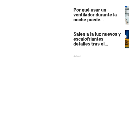
actores más
populares y ricos de
Por qué usar un
Hollywood
ventilador durante la
noche puede
perturbar tu sueño
Salen a la luz nuevos y
escalofriantes
detalles tras el
presunto asesinato y
suicidio de una familia
de siete miembros