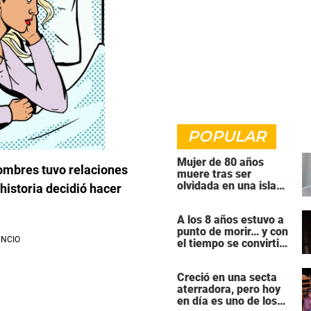
POPULAR
Mujer de 80 años
ombres tuvo relaciones
muere tras ser
olvidada en una isla
historia decidió hacer
remota por el crucero
en el que viajaba
A los 8 años estuvo a
punto de morir… y con
el tiempo se convirtió
en una de las mujeres
más poderosas de
Creció en una secta
Hollywood
aterradora, pero hoy
en día es uno de los