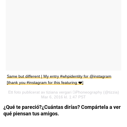
Same but different | My entry #whpidentity for @instagram
[thank you #instagram for this featuring ❤️]
Ett foto publicerat av tiziana vergari iPhoneography (@tizzia)
Mar 6, 2016 kl. 1:47 PST
¿Qué te pareció?¿Cuántas dirías? Compártela a ver
qué piensan tus amigos.