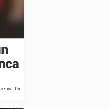
un
unca
Arizona. Un