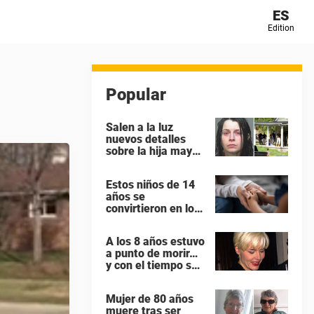
ES
Edition
Popular
Salen a la luz
nuevos detalles
sobre la hija mayor
de la casa de Ohio
donde dejaron que
Estos niños de 14
16 niños se
años se
pudrieran como
convirtieron en los
«animales
papás más jóvenes
salvajes»
de Gran Bretaña
A los 8 años estuvo
a punto de morir…
y con el tiempo se
convirtió en una de
las mujeres más
Mujer de 80 años
poderosas de
muere tras ser
Hollywood