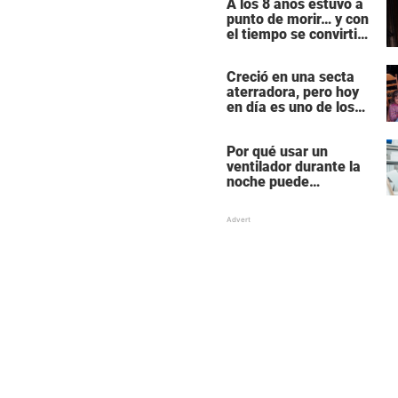
A los 8 años estuvo a
«rutinaria»
punto de morir… y con
el tiempo se convirtió
en una de las mujeres
más poderosas de
Creció en una secta
Hollywood
aterradora, pero hoy
en día es uno de los
actores más
populares y ricos de
Por qué usar un
Hollywood
ventilador durante la
noche puede
perturbar tu sueño