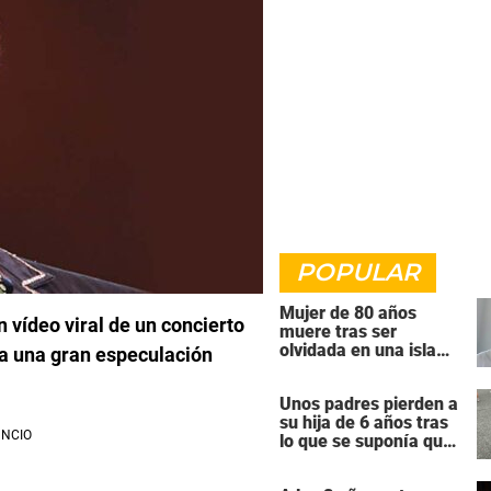
POPULAR
Mujer de 80 años
 vídeo viral de un concierto
muere tras ser
olvidada en una isla
a una gran especulación
remota por el crucero
en el que viajaba
Unos padres pierden a
su hija de 6 años tras
lo que se suponía que
iba a ser una
intervención