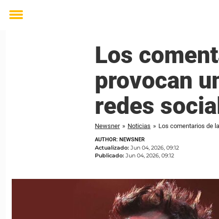
Toggle
menu
Los comenta
provocan un
redes socia
Newsner
»
Noticias
»
Los comentarios de la
AUTHOR: NEWSNER
Actualizado:
Jun 04, 2026, 09:12
Publicado:
Jun 04, 2026, 09:12