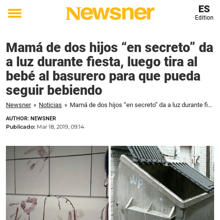
ES
Edition
Toggle
menu
Mamá de dos hijos “en secreto” da
a luz durante fiesta, luego tira al
bebé al basurero para que pueda
seguir bebiendo
Newsner
»
Noticias
»
Mamá de dos hijos “en secreto” da a luz durante fiesta, luego tira al bebé al basurero para que pueda seguir bebiendo
AUTHOR: NEWSNER
Publicado:
Mar 18, 2019, 09:14