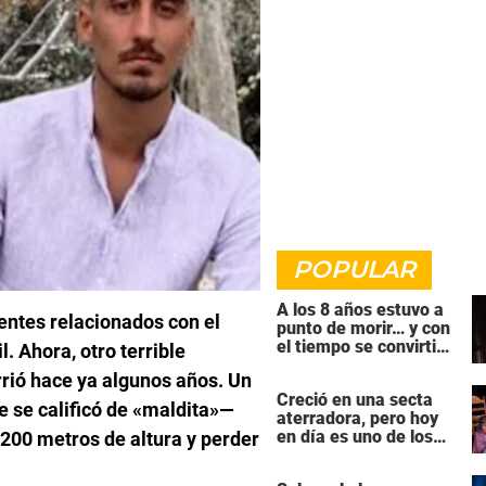
POPULAR
A los 8 años estuvo a
entes relacionados con el
punto de morir… y con
el tiempo se convirtió
 Ahora, otro terrible
en una de las mujeres
rrió hace ya algunos años. Un
más poderosas de
Creció en una secta
Hollywood
 se calificó de «maldita»—
aterradora, pero hoy
en día es uno de los
200 metros de altura y perder
actores más
populares y ricos de