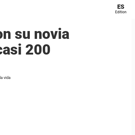
ES
Edition
on su novia
casi 200
a vida