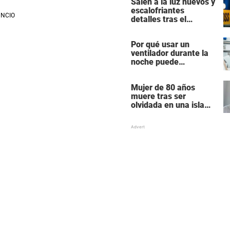
Salen a la luz nuevos y
Hollywood
escalofriantes
detalles tras el
presunto asesinato y
suicidio de una familia
Por qué usar un
de siete miembros
ventilador durante la
noche puede
perturbar tu sueño
Mujer de 80 años
muere tras ser
olvidada en una isla
remota por el crucero
en el que viajaba