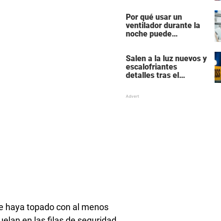
actores más
populares y ricos de
Por qué usar un
Hollywood
ventilador durante la
noche puede
perturbar tu sueño
Salen a la luz nuevos y
escalofriantes
detalles tras el
presunto asesinato y
suicidio de una familia
de siete miembros
se haya topado con al menos
elan en las filas de seguridad,