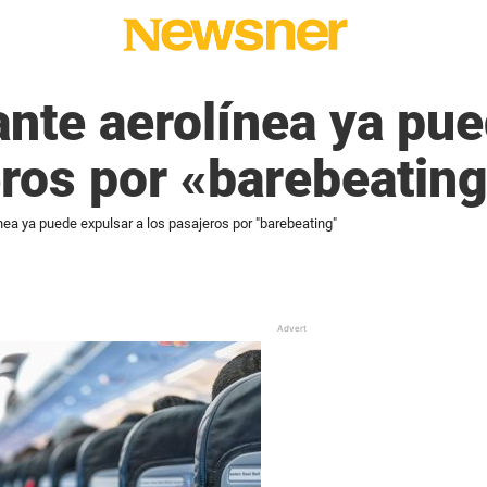
nte aerolínea ya pue
eros por «barebeatin
nea ya puede expulsar a los pasajeros por "barebeating"