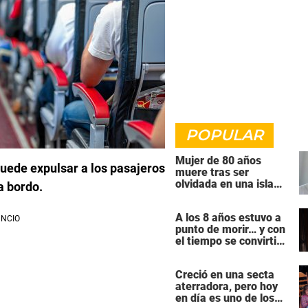
POPULAR
Mujer de 80 años
uede expulsar a los pasajeros
muere tras ser
olvidada en una isla
a bordo.
remota por el crucero
en el que viajaba
A los 8 años estuvo a
punto de morir… y con
el tiempo se convirtió
en una de las mujeres
más poderosas de
Creció en una secta
Hollywood
aterradora, pero hoy
en día es uno de los