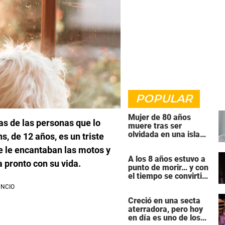
POPULAR
Mujer de 80 años
as de las personas que lo
muere tras ser
olvidada en una isla
, de 12 años, es un triste
remota por el crucero
ue le encantaban las motos y
en el que viajaba
A los 8 años estuvo a
a pronto con su vida.
punto de morir… y con
el tiempo se convirtió
en una de las mujeres
más poderosas de
Creció en una secta
Hollywood
aterradora, pero hoy
en día es uno de los