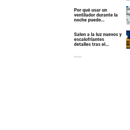
actores más
populares y ricos de
Por qué usar un
Hollywood
ventilador durante la
noche puede
perturbar tu sueño
Salen a la luz nuevos y
escalofriantes
detalles tras el
presunto asesinato y
suicidio de una familia
de siete miembros