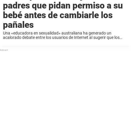
padres que pidan permiso a su
bebé antes de cambiarle los
pañales
Una «educadora en sexualidad» australiana ha generado un
acalorado debate entre los usuarios de Internet al sugerir que los
padres le pidan permiso a un bebé antes de cambiarle los pañales.
Deanne Carson sostiene que ...