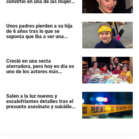
convirtió en una de las mujeres
más poderosas de Hollywood
Unos padres pierden a su hija
de 6 años tras lo que se
suponía que iba a ser una
intervención «rutinaria»
Creció en una secta
aterradora, pero hoy en día es
uno de los actores más
populares y ricos de Hollywood
Salen a la luz nuevos y
escalofriantes detalles tras el
presunto asesinato y suicidio
de una familia de siete
miembros