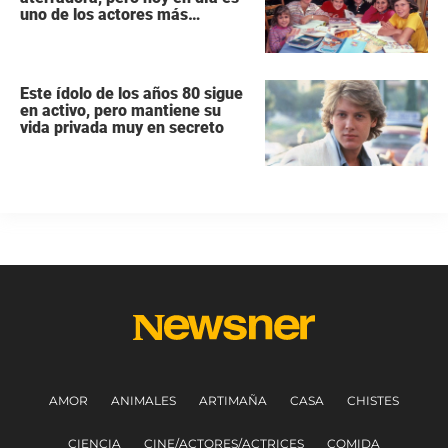
uno de los actores más
populares y ricos de Hollywood
Este ídolo de los años 80 sigue
en activo, pero mantiene su
vida privada muy en secreto
AMOR
ANIMALES
ARTIMAÑA
CASA
CHISTES
CIENCIA
CINE/ACTORES/ACTRICES
COMIDA