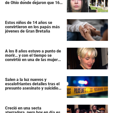
de Ohio donde dejaron que 16
niños se pudrieran como
«animales salvajes»
Estos niños de 14 años se
convirtieron en los papás más
jóvenes de Gran Bretaña
A los 8 años estuvo a punto de
morir… y con el tiempo se
convirtió en una de las mujeres
más poderosas de Hollywood
Salen a la luz nuevos y
escalofriantes detalles tras el
presunto asesinato y suicidio
de una familia de siete
miembros
Creció en una secta
aterradora, pero hoy en día es