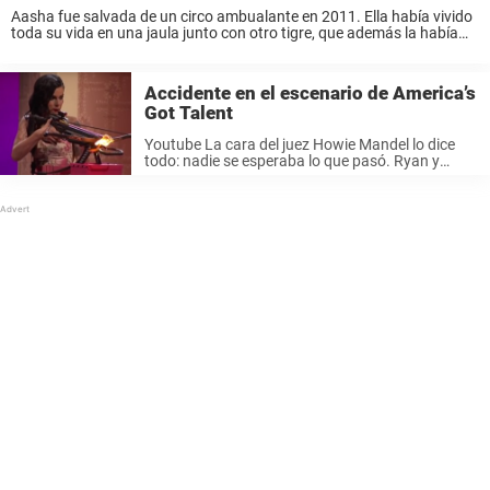
Aasha fue salvada de un circo ambualante en 2011. Ella había vivido
toda su vida en una jaula junto con otro tigre, que además la había
tratado mal. El sufrimiento había hecho que Aasha no ...
Accidente en el escenario de America’s
Got Talent
Youtube La cara del juez Howie Mandel lo dice
todo: nadie se esperaba lo que pasó. Ryan y
Amber hicieron varios números, que recuerdan a
los vistos en un circo. Con Ryan tragándose
dagas y ...