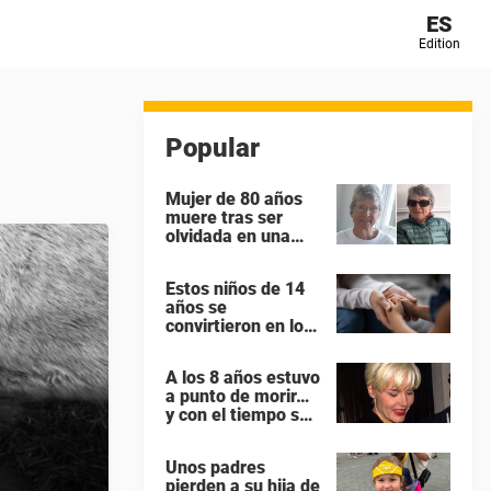
ES
Edition
Popular
Mujer de 80 años
muere tras ser
olvidada en una
isla remota por el
crucero en el que
Estos niños de 14
viajaba
años se
convirtieron en los
papás más jóvenes
de Gran Bretaña
A los 8 años estuvo
a punto de morir…
y con el tiempo se
convirtió en una de
las mujeres más
Unos padres
poderosas de
pierden a su hija de
Hollywood