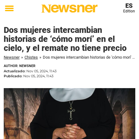
ES
Edition
Toggle
menu
Dos mujeres intercambian
historias de ‘cómo morí’ en el
cielo, y el remate no tiene precio
Newsner
»
Chistes
»
Dos mujeres intercambian historias de 'cómo morí' en el cielo, y el remate no tiene precio
AUTHOR: NEWSNER
Actualizado:
Nov 05, 2024, 11:43
Publicado:
Nov 05, 2024, 11:43