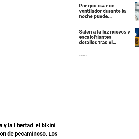
populares y ricos de
Por qué usar un
Hollywood
ventilador durante la
noche puede
perturbar tu sueño
Salen a la luz nuevos y
escalofriantes
detalles tras el
presunto asesinato y
suicidio de una familia
de siete miembros
 la libertad, el bikini
aron de pecaminoso. Los