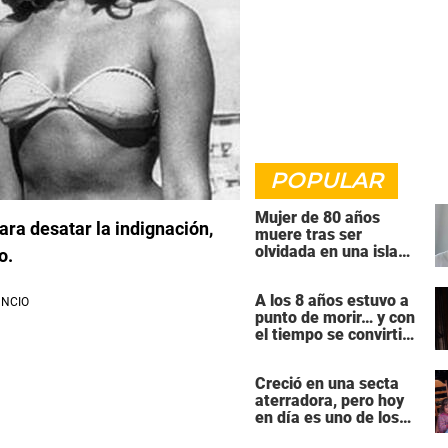
POPULAR
Mujer de 80 años
ara desatar la indignación,
muere tras ser
olvidada en una isla
o.
remota por el crucero
en el que viajaba
A los 8 años estuvo a
punto de morir… y con
el tiempo se convirtió
en una de las mujeres
más poderosas de
Creció en una secta
Hollywood
aterradora, pero hoy
en día es uno de los
actores más