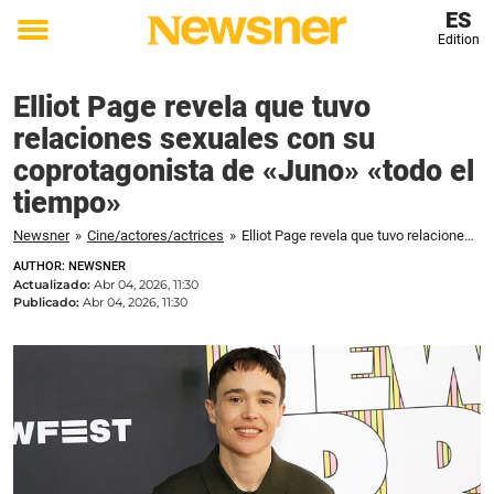
ES
Edition
Toggle
menu
Elliot Page revela que tuvo
relaciones sexuales con su
coprotagonista de «Juno» «todo el
tiempo»
Newsner
»
Cine/actores/actrices
»
Elliot Page revela que tuvo relaciones sexuales con su coprotagonista de «Juno» «todo el tiempo»
AUTHOR: NEWSNER
Actualizado:
Abr 04, 2026, 11:30
Publicado:
Abr 04, 2026, 11:30