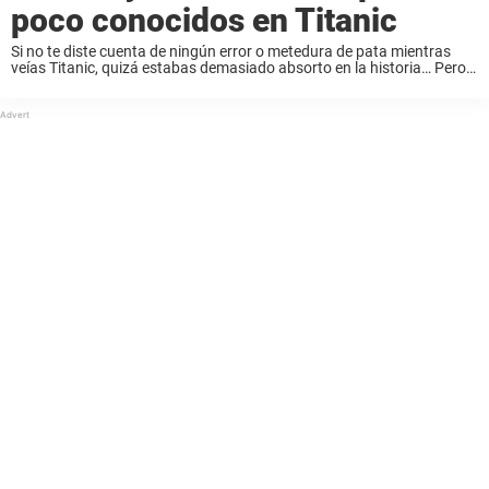
poco conocidos en Titanic
Si no te diste cuenta de ningún error o metedura de pata mientras
veías Titanic, quizá estabas demasiado absorto en la historia… Pero,
¿quién soy yo para juzgar? La forma en que la película pasa de ...