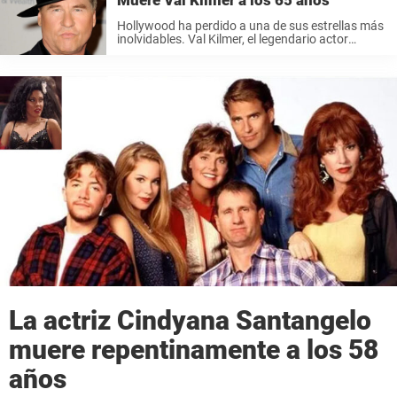
Muere Val Kilmer a los 65 años
Hollywood ha perdido a una de sus estrellas más
inolvidables. Val Kilmer, el legendario actor
conocido por sus papeles en Top Gun, Batman
Forever y Heat, ha fallecido a la edad de 64 años.
Su ...
La actriz Cindyana Santangelo
muere repentinamente a los 58
años