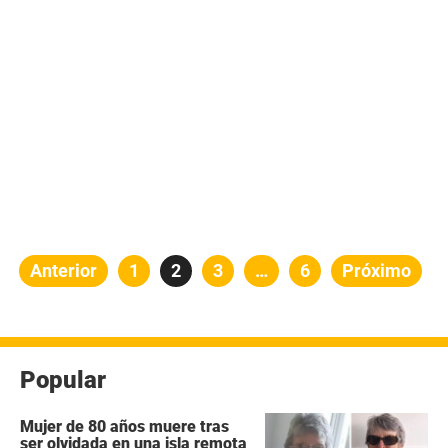
Paginación
Anterior
Página
1
Página
2
Página
3
…
Página
6
Próximo
de
entradas
Popular
Mujer de 80 años muere tras
ser olvidada en una isla remota