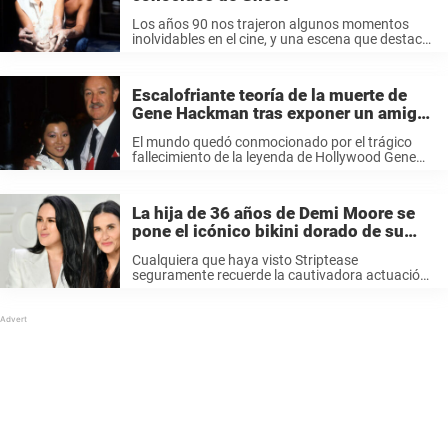
Los años 90 nos trajeron algunos momentos
inolvidables en el cine, y una escena que destaca
sobre todas es la icónica escena de la cerámica
de Ghost. Es un momento tan romántico, tan
apasionado, que ...
Escalofriante teoría de la muerte de
Gene Hackman tras exponer un amigo
la «fatal decisión» de Betsy
El mundo quedó conmocionado por el trágico
fallecimiento de la leyenda de Hollywood Gene
Hackman y su esposa, Betsy Arakawa. Pero
ahora, ha surgido una nueva y perturbadora
teoría, que arroja una sombra escalofriante
La hija de 36 años de Demi Moore se
sobre ...
pone el icónico bikini dorado de su
madre
Cualquiera que haya visto Striptease
seguramente recuerde la cautivadora actuación
de Demi Moore y el icónico bikini dorado que
marcó la pauta del glamour cinematográfico de
los 90. Pero, ¿quién podría haber predicho que
haría ...