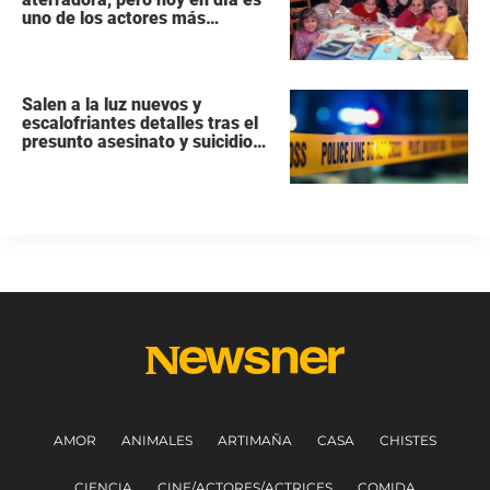
uno de los actores más
populares y ricos de Hollywood
Salen a la luz nuevos y
escalofriantes detalles tras el
presunto asesinato y suicidio
de una familia de siete
miembros
AMOR
ANIMALES
ARTIMAÑA
CASA
CHISTES
CIENCIA
CINE/ACTORES/ACTRICES
COMIDA