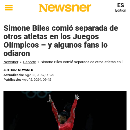
ES
Edition
Toggle
menu
Simone Biles comió separada de
otros atletas en los Juegos
Olímpicos – y algunos fans lo
odiaron
Newsner
»
Deporte
»
Simone Biles comió separada de otros atletas en los Juegos Olímpicos – y algunos fans lo odiaron
AUTHOR: NEWSNER
Actualizado:
Ago 15, 2024, 09:45
Publicado:
Ago 15, 2024, 09:45