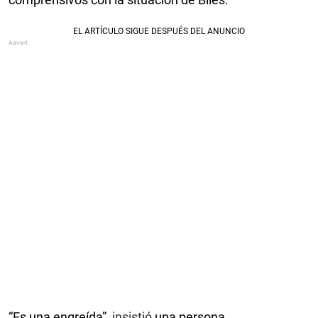
“Es una engreída”,
insistió
una persona.