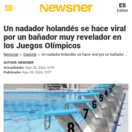
ES
Edition
Toggle
menu
Un nadador holandés se hace viral
por un bañador muy revelador en
los Juegos Olímpicos
Newsner
»
Deporte
»
Un nadador holandés se hace viral por un bañador muy revelador en los Juegos Olímpicos
AUTHOR: NEWSNER
Actualizado:
Ago 05, 2024, 10:19
Publicado:
Ago 05, 2024, 10:17