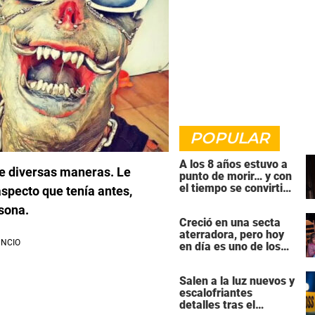
POPULAR
A los 8 años estuvo a
de diversas maneras.
Le
punto de morir… y con
el tiempo se convirtió
specto que tenía antes,
en una de las mujeres
sona.
más poderosas de
Creció en una secta
Hollywood
aterradora, pero hoy
en día es uno de los
actores más
populares y ricos de
Salen a la luz nuevos y
Hollywood
escalofriantes
detalles tras el