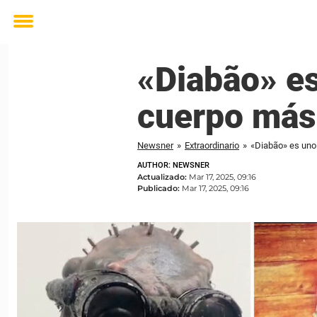
Toggle
menu
«Diabão» es
cuerpo más
Newsner
»
Extraordinario
»
«Diabão» es uno
AUTHOR: NEWSNER
Actualizado:
Mar 17, 2025, 09:16
Publicado:
Mar 17, 2025, 09:16