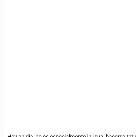
Hoy en día, no es especialmente inusual hacerse
tatu