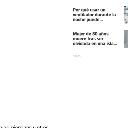
presunto asesinato y
suicidio de una familia
Por qué usar un
de siete miembros
ventilador durante la
noche puede
perturbar tu sueño
Mujer de 80 años
muere tras ser
olvidada en una isla
remota por el crucero
en el que viajaba
ajes,
piercings u otros