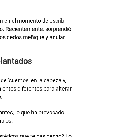
m en el momento de escribir
to. Recientemente, sorprendió
los dedos meñique y anular
lantados
e ‘cuernos’ en la cabeza y,
ientos diferentes para alterar
.
antes, lo que ha provocado
bios.
estéticos que te has hecho? Lo