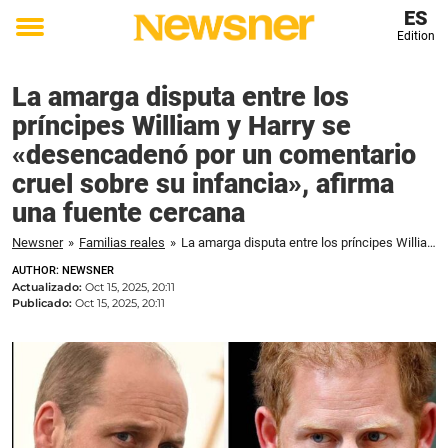
ES
Edition
Toggle
menu
La amarga disputa entre los
príncipes William y Harry se
«desencadenó por un comentario
cruel sobre su infancia», afirma
una fuente cercana
Newsner
»
Familias reales
»
La amarga disputa entre los príncipes William y Harry se «desencadenó por un comentario cruel sobre su infancia», afirma una fuente cercana
AUTHOR: NEWSNER
Actualizado:
Oct 15, 2025, 20:11
Publicado:
Oct 15, 2025, 20:11