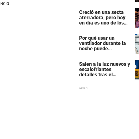
en una de las mujeres
más poderosas de
Creció en una secta
Hollywood
aterradora, pero hoy
en día es uno de los
actores más
populares y ricos de
Por qué usar un
Hollywood
ventilador durante la
noche puede
perturbar tu sueño
Salen a la luz nuevos y
escalofriantes
detalles tras el
presunto asesinato y
suicidio de una familia
de siete miembros