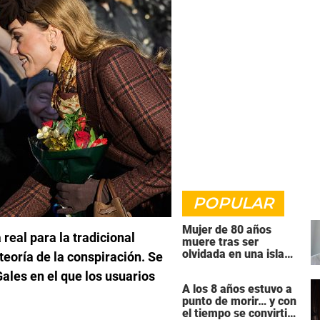
POPULAR
Mujer de 80 años
 real para la tradicional
muere tras ser
olvidada en una isla
eoría de la conspiración. Se
remota por el crucero
Gales en el que los usuarios
en el que viajaba
A los 8 años estuvo a
punto de morir… y con
el tiempo se convirtió