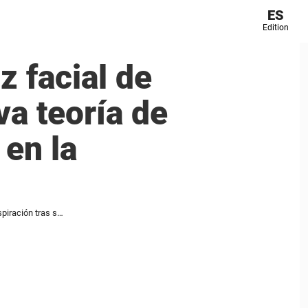
ES
Edition
z facial de
a teoría de
 en la
Las afirmaciones sobre la cicatriz facial de Kate Middleton desatan una nueva teoría de la conspiración tras su aparición en la iglesia