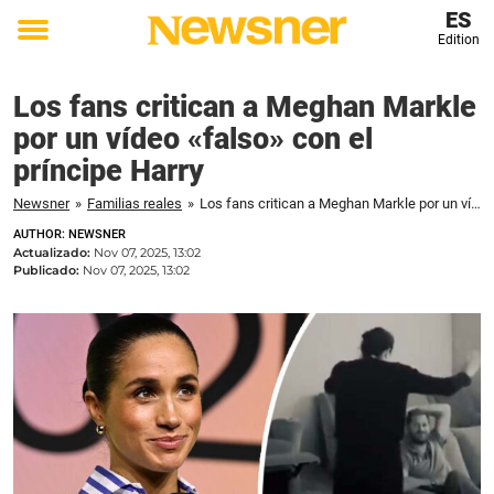
ES
Edition
Toggle
menu
Los fans critican a Meghan Markle
por un vídeo «falso» con el
príncipe Harry
Newsner
»
Familias reales
»
Los fans critican a Meghan Markle por un vídeo «falso» con el príncipe Harry
AUTHOR: NEWSNER
Actualizado:
Nov 07, 2025, 13:02
Publicado:
Nov 07, 2025, 13:02