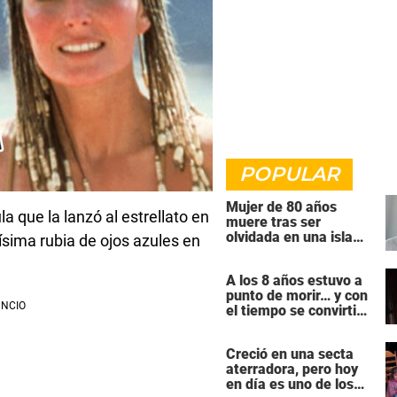
POPULAR
Mujer de 80 años
a que la lanzó al estrellato en
muere tras ser
olvidada en una isla
ísima rubia de ojos azules en
remota por el crucero
en el que viajaba
A los 8 años estuvo a
punto de morir… y con
el tiempo se convirtió
en una de las mujeres
más poderosas de
Creció en una secta
Hollywood
aterradora, pero hoy
en día es uno de los