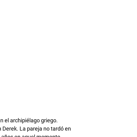
n el archipiélago griego.
n Derek. La pareja no tardó en
7 años en aquel momento,