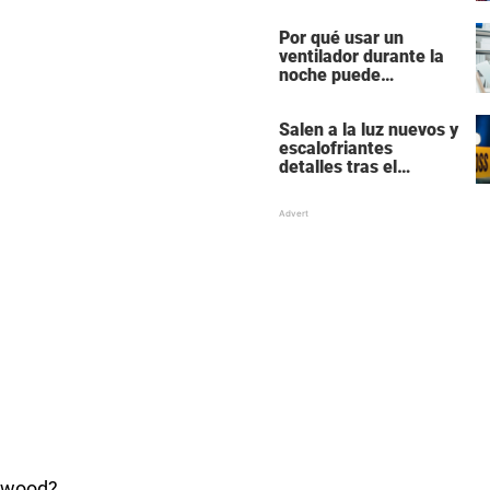
actores más
populares y ricos de
Por qué usar un
Hollywood
ventilador durante la
noche puede
perturbar tu sueño
Salen a la luz nuevos y
escalofriantes
detalles tras el
presunto asesinato y
suicidio de una familia
de siete miembros
lywood?