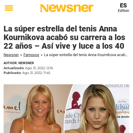
ES
Edition
Toggle
menu
La súper estrella del tenis Anna
Kournikova acabó su carrera a los
22 años – Así vive y luce a los 40
Newsner
»
Famosos
»
La súper estrella del tenis Anna Kournikova acabó su carrera a los 22 años – Así vive y luce a los 40
AUTHOR: NEWSNER
Actualizado:
Ago 31, 2022, 12:16
Publicado:
Ago 31, 2022, 11:45