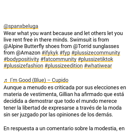
@spanxbeluga
Wear what you want because and let others let you
live rent free in there minds. Swimsuit is from
@Alpine Butterfly shoes from @Torrid sunglasses
from @Amazon
#ifykyk
#fyp
#plussizecommunity
#bodypositivity
#fatcommunity
#plussizetiktok
#plussizefashion
#plussizeedition
#whatiwear
♬ I’m Good (Blue) – Cupido
Aunque a menudo es criticada por sus elecciones en
materia de vestimenta, Gillian ha afirmado que está
decidida a demostrar que todo el mundo merece
tener la libertad de expresarse a través de la moda
sin ser juzgado por las opiniones de los demás.
En respuesta a un comentario sobre la modestia, en