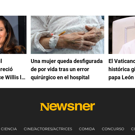
l
Una mujer queda desfigurada
El Vatican
areció
de por vida tras un error
histórica g
e Willis le
quirúrgico en el hospital
papa León
mencia
CIENCIA
CINE/ACTORES/ACTRICES
COMIDA
CONCURSO
C