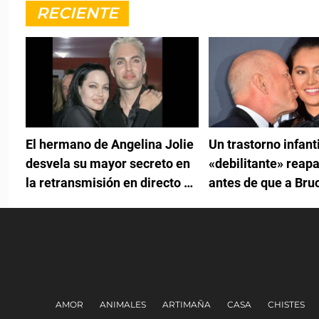
RECIENTE
El hermano de Angelina Jolie
Un trastorno infanti
desvela su mayor secreto en
«debilitante» reap
la retransmisión en directo de
antes de que a Bruc
su exmujer
diagnosticaran de
AMOR
ANIMALES
ARTIMAÑA
CASA
CHISTES