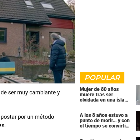
POPULAR
Mujer de 80 años
ede ser muy cambiante y
muere tras ser
olvidada en una isla
remota por el crucero
en el que viajaba
A los 8 años estuvo a
 apostar por un método
punto de morir… y con
es.
el tiempo se convirtió
en una de las mujeres
más poderosas de