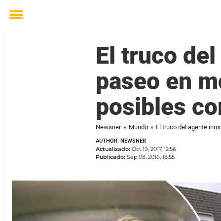
Toggle
menu
El truco del
paseo en mo
posibles c
Newsner
»
Mundo
»
El truco del agente inm
AUTHOR: NEWSNER
Actualizado:
Oct 19, 2017, 12:56
Publicado:
Sep 08, 2016, 18:55