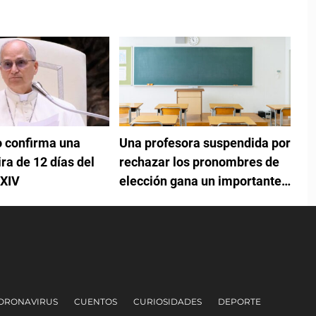
o confirma una
Una profesora suspendida por
ira de 12 días del
rechazar los pronombres de
 XIV
elección gana un importante
caso ante los tribunales
ORONAVIRUS
CUENTOS
CURIOSIDADES
DEPORTE