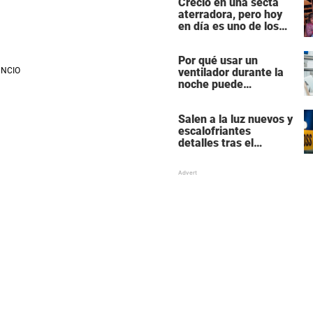
Creció en una secta
Hollywood
aterradora, pero hoy
en día es uno de los
actores más
populares y ricos de
Por qué usar un
Hollywood
ventilador durante la
noche puede
perturbar tu sueño
Salen a la luz nuevos y
escalofriantes
detalles tras el
presunto asesinato y
suicidio de una familia
de siete miembros