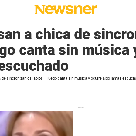
an a chica de sincro
ego canta sin música 
 escuchado
de sincronizar los labios – luego canta sin música y ocurre algo jamás escuc