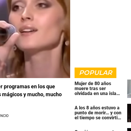
POPULAR
Mujer de 80 años
r programas en los que
muere tras ser
olvidada en una isla
ros mágicos y mucho, mucho
remota por el crucero
en el que viajaba
A los 8 años estuvo a
punto de morir… y con
el tiempo se convirtió
en una de las mujeres
más poderosas de