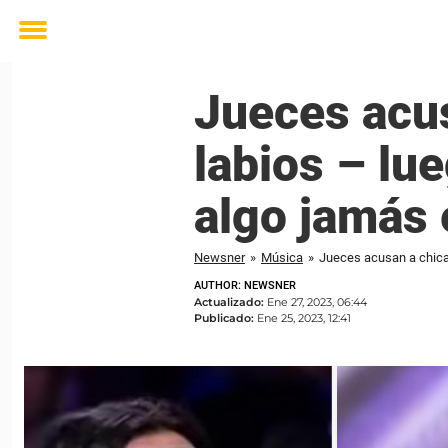
Toggle
menu
Jueces acus
labios – lu
algo jamás
Newsner
»
Música
»
Jueces acusan a chica 
AUTHOR: NEWSNER
Actualizado:
Ene 27, 2023, 06:44
Publicado:
Ene 25, 2023, 12:41