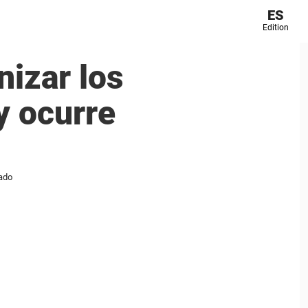
ES
Edition
nizar los
y ocurre
hado