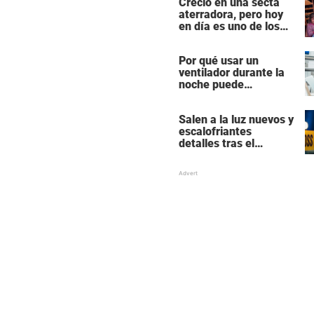
Creció en una secta
Hollywood
aterradora, pero hoy
en día es uno de los
actores más
populares y ricos de
Por qué usar un
Hollywood
ventilador durante la
noche puede
perturbar tu sueño
Salen a la luz nuevos y
escalofriantes
detalles tras el
presunto asesinato y
suicidio de una familia
de siete miembros