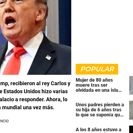
POPULAR
Mujer de 80 años
mp, recibieron al rey Carlos y
muere tras ser
olvidada en una isla
e Estados Unidos hizo varias
remota por el crucero
alacio a responder. Ahora, lo
en el que viajaba
Unos padres pierden a
ca mundial una vez más.
su hija de 6 años tras
lo que se suponía que
iba a ser una
intervención
A los 8 años estuvo a
«rutinaria»