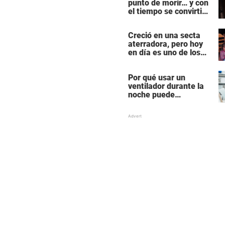
punto de morir… y con
el tiempo se convirtió
en una de las mujeres
más poderosas de
Creció en una secta
Hollywood
aterradora, pero hoy
en día es uno de los
actores más
populares y ricos de
Por qué usar un
Hollywood
ventilador durante la
noche puede
perturbar tu sueño