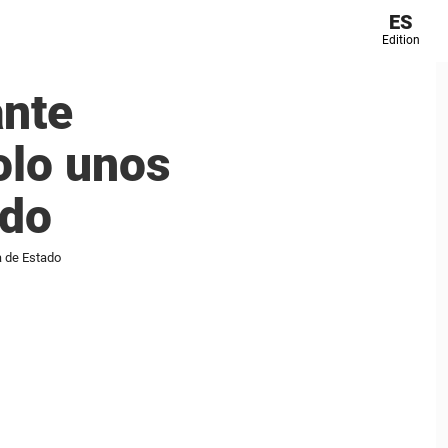
ES
Edition
ante
olo unos
ado
a de Estado