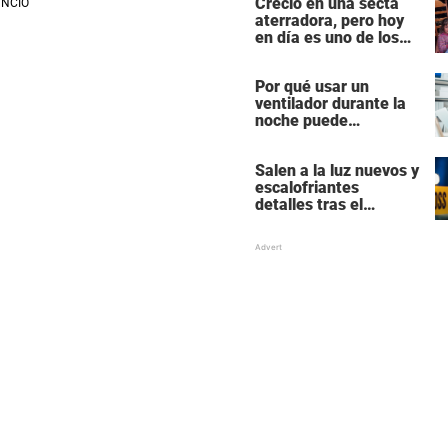
Creció en una secta
Hollywood
aterradora, pero hoy
en día es uno de los
actores más
populares y ricos de
Por qué usar un
Hollywood
ventilador durante la
noche puede
perturbar tu sueño
Salen a la luz nuevos y
escalofriantes
detalles tras el
presunto asesinato y
suicidio de una familia
de siete miembros