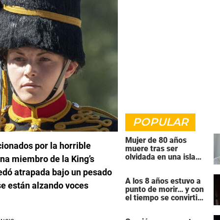
POPULAR
Mujer de 80 años
cionados por la horrible
muere tras ser
olvidada en una isla
Una miembro de la King’s
remota por el crucero
uedó atrapada bajo un pesado
en el que viajaba
A los 8 años estuvo a
 se están alzando voces
punto de morir… y con
el tiempo se convirtió
en una de las mujeres
más poderosas de