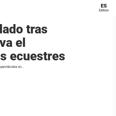
ES
Edition
dado tras
va el
os ecuestres
La espantosa muerte de una soldado tras una actuación del Rey Carlos aviva el escrutinio sobre los espectáculos ecuestres