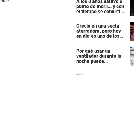
A los 8 años estuvo a
«rutinaria»
punto de morir… y con
el tiempo se convirtió
en una de las mujeres
más poderosas de
Creció en una secta
Hollywood
aterradora, pero hoy
en día es uno de los
actores más
populares y ricos de
Por qué usar un
Hollywood
ventilador durante la
noche puede
perturbar tu sueño