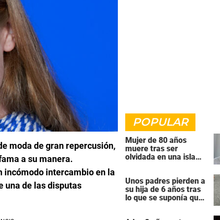
POPULAR
Mujer de 80 años
de moda de gran repercusión,
muere tras ser
olvidada en una isla
 fama a su manera.
remota por el crucero
un incómodo intercambio en la
en el que viajaba
Unos padres pierden a
e una de las disputas
su hija de 6 años tras
lo que se suponía que
iba a ser una
intervención