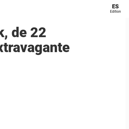
ES
Edition
k, de 22
extravagante