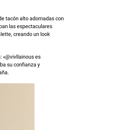
de tacón alto adornadas con
aban las espectaculares
lette, creando un look
: «@vivllainous es
taba su confianza y
aña.