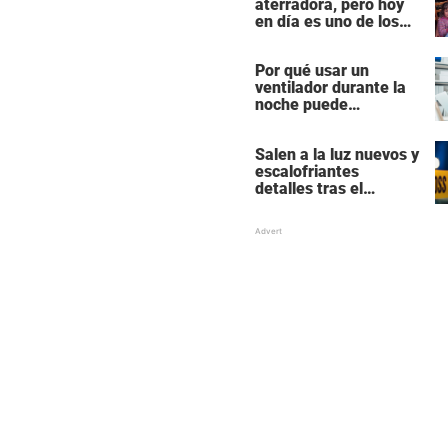
aterradora, pero hoy
en día es uno de los
actores más
populares y ricos de
Por qué usar un
Hollywood
ventilador durante la
noche puede
perturbar tu sueño
Salen a la luz nuevos y
escalofriantes
detalles tras el
presunto asesinato y
suicidio de una familia
de siete miembros