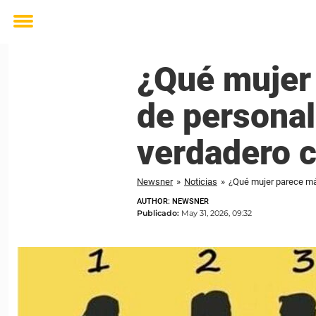
Toggle
menu
¿Qué mujer
de personal
verdadero c
Newsner
»
Noticias
»
¿Qué mujer parece má
AUTHOR: NEWSNER
Publicado:
May 31, 2026, 09:32