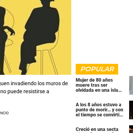
POPULAR
Mujer de 80 años
iguen invadiendo los muros de
muere tras ser
olvidada en una isla
no puede resistirse a
remota por el crucero
en el que viajaba
A los 8 años estuvo a
punto de morir… y con
el tiempo se convirtió
en una de las mujeres
más poderosas de
Creció en una secta
Hollywood