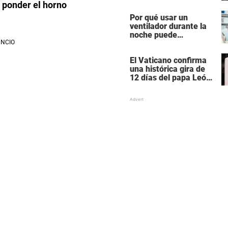
en una de las mujeres
 ponder el horno
más poderosas de
Por qué usar un
Hollywood
ventilador durante la
noche puede
perturbar tu sueño
El Vaticano confirma
una histórica gira de
12 días del papa León
XIV