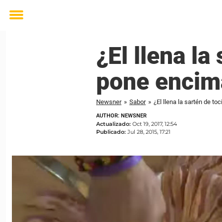
Toggle
menu
¿El llena la
pone encima
Newsner
»
Sabor
»
¿El llena la sartén de to
AUTHOR: NEWSNER
Actualizado:
Oct 19, 2017, 12:54
Publicado:
Jul 28, 2015, 17:21