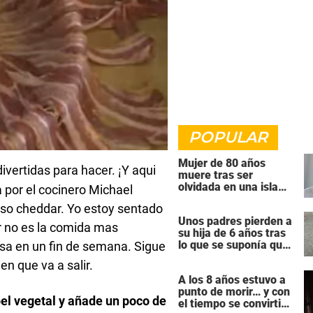
POPULAR
Mujer de 80 años
divertidas para hacer.
Y aqui
¡
muere tras ser
olvidada en una isla
 por el cocinero Michael
remota por el crucero
ueso cheddar. Yo estoy sentado
en el que viajaba
Unos padres pierden a
or no es la comida mas
su hija de 6 años tras
lo que se suponía que
osa en un fin de semana. Sigue
iba a ser una
en que va a salir.
intervención
A los 8 años estuvo a
«rutinaria»
punto de morir… y con
el vegetal y añade un poco de
el tiempo se convirtió