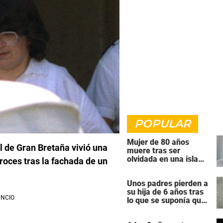
POPULAR
Mujer de 80 años
l de Gran Bretaña vivió una
muere tras ser
olvidada en una isla
roces tras la fachada de un
remota por el crucero
en el que viajaba
Unos padres pierden a
su hija de 6 años tras
lo que se suponía que
iba a ser una
intervención