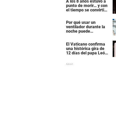
A los 8 años estuvo a
«rutinaria»
punto de morir… y con
el tiempo se convirtió
en una de las mujeres
más poderosas de
Por qué usar un
Hollywood
ventilador durante la
noche puede
perturbar tu sueño
El Vaticano confirma
una histórica gira de
12 días del papa León
XIV