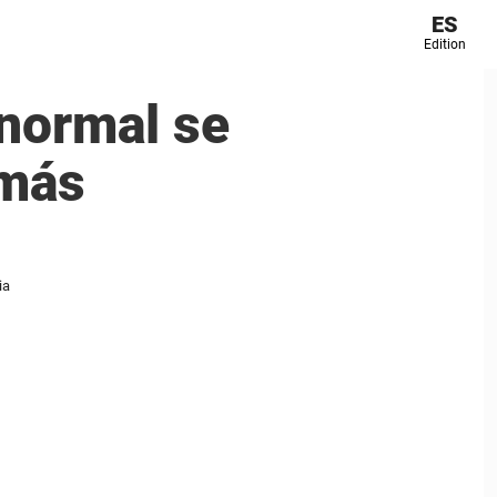
ES
Edition
normal se
 más
ia