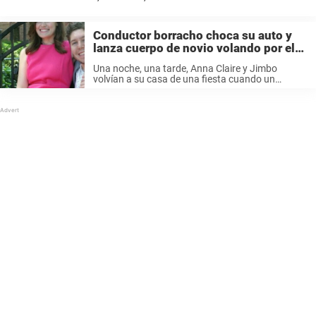
directamente frente a su cara para evitar que viera o se ...
Conductor borracho choca su auto y
lanza cuerpo de novio volando por el
techo – en el hospital le dan noticias
Una noche, una tarde, Anna Claire y Jimbo
sobre su novia
volvían a su casa de una fiesta cuando un
conductor ebrio chocó contra su auto. «[El
conductor] era alguien que conocíamos en
realidad, porque es una ciudad ...