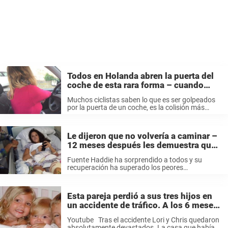
Todos en Holanda abren la puerta del
coche de esta rara forma – cuando
sepas por qué también querrás hacerlo
Muchos ciclistas saben lo que es ser golpeados
por la puerta de un coche, es la colisión más
común entre los ciclistas, sobre todo en grandes
ciudades. Es un problema global. En 2011, el
diario ...
Le dijeron que no volvería a caminar –
12 meses después les demuestra que
estaban equivocados
Fuente Haddie ha sorprendido a todos y su
recuperación ha superado los peores
pronósticos. En su página de Facebook, “El viaje
de Haddie”, narra paso a paso todos los meses
de esfuerzo que necesitó par ...
Esta pareja perdió a sus tres hijos en
un accidente de tráfico. A los 6 meses
un milagro les devuelve la fuerza para
Youtube Tras el accidente Lori y Chris quedaron
vivir.
absolutamente devastados. La casa que había