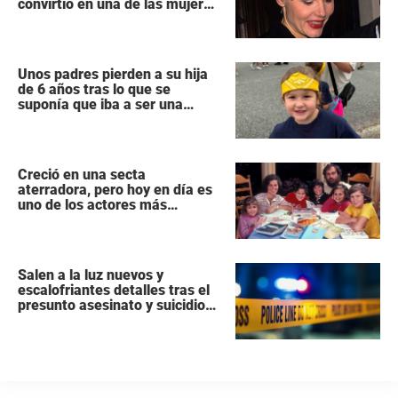
convirtió en una de las mujeres
más poderosas de Hollywood
Unos padres pierden a su hija
de 6 años tras lo que se
suponía que iba a ser una
intervención «rutinaria»
Creció en una secta
aterradora, pero hoy en día es
uno de los actores más
populares y ricos de Hollywood
Salen a la luz nuevos y
escalofriantes detalles tras el
presunto asesinato y suicidio
de una familia de siete
miembros