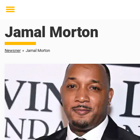
Toggle
menu
Jamal Morton
Newsner
»
Jamal Morton