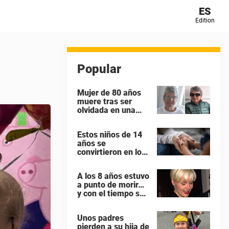
ES
Edition
Popular
Mujer de 80 años
muere tras ser
olvidada en una
isla remota por el
crucero en el que
Estos niños de 14
viajaba
años se
convirtieron en los
papás más jóvenes
de Gran Bretaña
A los 8 años estuvo
a punto de morir…
y con el tiempo se
convirtió en una de
las mujeres más
Unos padres
poderosas de
pierden a su hija de
Hollywood