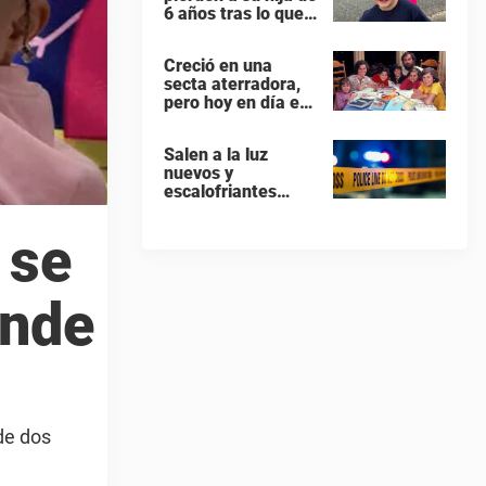
6 años tras lo que
se suponía que iba
a ser una
Creció en una
intervención
secta aterradora,
«rutinaria»
pero hoy en día es
uno de los actores
más populares y
Salen a la luz
ricos de Hollywood
nuevos y
escalofriantes
detalles tras el
presunto asesinato
 se
y suicidio de una
familia de siete
miembros
onde
 de dos