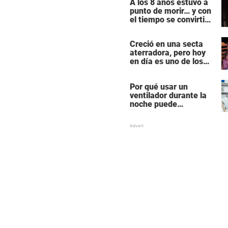
A los 8 años estuvo a
«rutinaria»
punto de morir… y con
el tiempo se convirtió
en una de las mujeres
más poderosas de
Creció en una secta
Hollywood
aterradora, pero hoy
en día es uno de los
actores más
populares y ricos de
Por qué usar un
Hollywood
ventilador durante la
noche puede
perturbar tu sueño