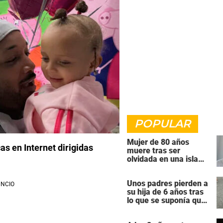
POPULAR
Mujer de 80 años
as en Internet dirigidas
muere tras ser
olvidada en una isla
remota por el crucero
en el que viajaba
Unos padres pierden a
su hija de 6 años tras
lo que se suponía que
iba a ser una
intervención