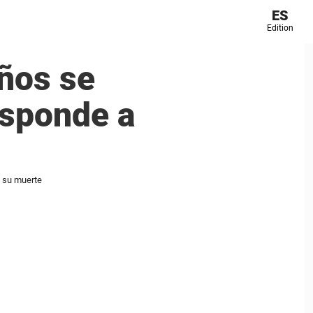
ES
Edition
años se
responde a
e su muerte