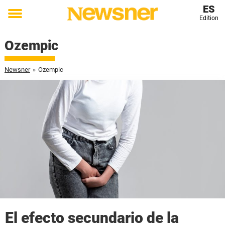
ES
Edition
Toggle
menu
Ozempic
Newsner
»
Ozempic
El efecto secundario de la