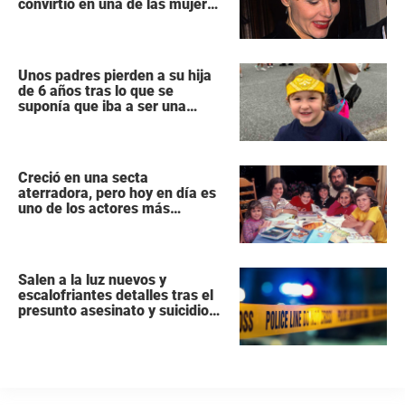
convirtió en una de las mujeres
más poderosas de Hollywood
Unos padres pierden a su hija
de 6 años tras lo que se
suponía que iba a ser una
intervención «rutinaria»
Creció en una secta
aterradora, pero hoy en día es
uno de los actores más
populares y ricos de Hollywood
Salen a la luz nuevos y
escalofriantes detalles tras el
presunto asesinato y suicidio
de una familia de siete
miembros