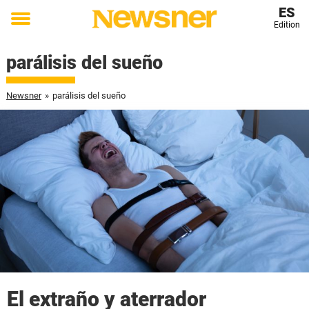
ES
Edition
Toggle
menu
parálisis del sueño
Newsner
»
parálisis del sueño
El extraño y aterrador