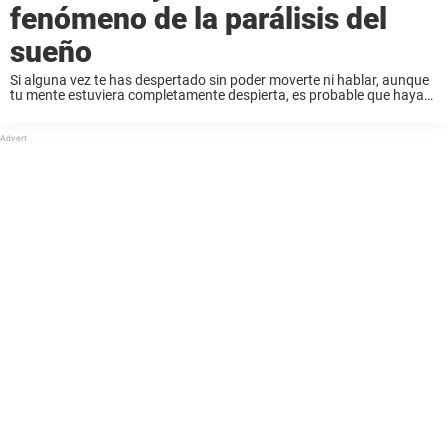
fenómeno de la parálisis del
sueño
Si alguna vez te has despertado sin poder moverte ni hablar, aunque
tu mente estuviera completamente despierta, es probable que hayas
experimentado lo que se conoce como parálisis del sueño. Es mucho
más común de ...