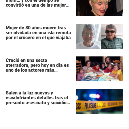
morir… y con el tiempo se
convirtió en una de las mujeres
más poderosas de Hollywood
Mujer de 80 años muere tras
ser olvidada en una isla remota
por el crucero en el que viajaba
Creció en una secta
aterradora, pero hoy en día es
uno de los actores más
populares y ricos de Hollywood
Salen a la luz nuevos y
escalofriantes detalles tras el
presunto asesinato y suicidio
de una familia de siete
miembros