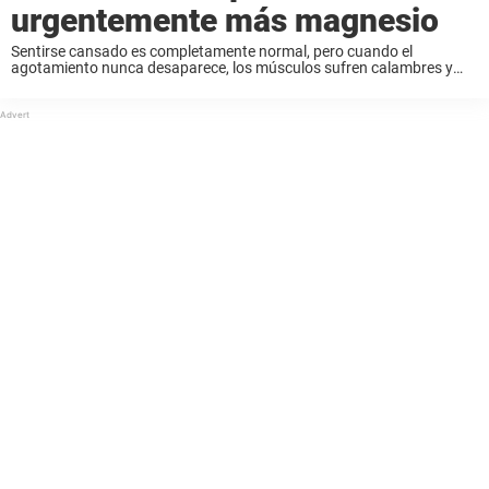
urgentemente más magnesio
Sentirse cansado es completamente normal, pero cuando el
agotamiento nunca desaparece, los músculos sufren calambres y
usted continúa enfermándose, puede que haya algo mal en su
cuerpo. ¿Has revisado tus niveles de magnesio? ¿Por qué ...