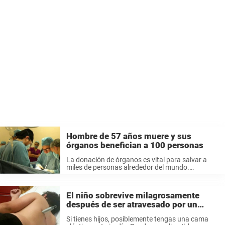
Hombre de 57 años muere y sus
órganos benefician a 100 personas
La donación de órganos es vital para salvar a
miles de personas alrededor del mundo.
Pacientes y sus familias que por desgracia están
a la espera de que aparezcan donantes
compatibles que eviten que una ...
El niño sobrevive milagrosamente
después de ser atravesado por un
enganche de la cama elástica
Si tienes hijos, posiblemente tengas una cama