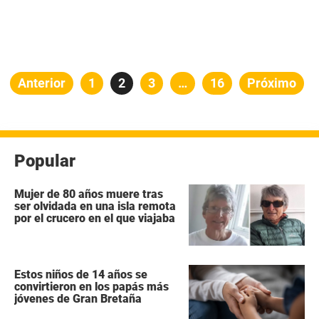
Paginación
Anterior
Página
1
Página
2
Página
3
…
Página
16
Próximo
de
entradas
Popular
Mujer de 80 años muere tras
ser olvidada en una isla remota
por el crucero en el que viajaba
Estos niños de 14 años se
convirtieron en los papás más
jóvenes de Gran Bretaña