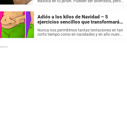
elástica en tu jardín. Pueden ser divertidos, pero
es importante tener en cuenta la seguridad, ya
que pueden ser peligrosos:
aproximadamente 100.000 visitas a
Adiós a los kilos de Navidad – 5
emergencias cada año se deben a accidentes ...
ejercicios sencillos que transformarán
tu cuerpo en diez días
Nunca nos permitimos tantas tentaciones en tan
corto tiempo como en navidades y en año nuevo.
Comida con grasa, chocolate, alcohol, pasteles y
la lista puede llegar a ser muy larga. Todas estas
delicias están ...