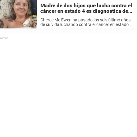
Madre de dos hijos que lucha contra el
cáncer en estado 4 es diagnostica de
COVID-19 – recemos por ella
Cheree Mc Ewen ha pasado los seis último años
de su vida luchando contra el cáncer en estado 4.
Ahora se encuentra además encerrada y
enfrentándose también al coronavirus. Según
HeraldLife Cheree se mudó el ...