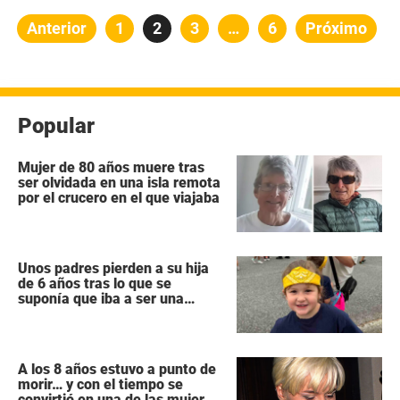
Paginación
Anterior
Página
1
Página
2
Página
3
…
Página
6
Próximo
de
entradas
Popular
Mujer de 80 años muere tras
ser olvidada en una isla remota
por el crucero en el que viajaba
Unos padres pierden a su hija
de 6 años tras lo que se
suponía que iba a ser una
intervención «rutinaria»
A los 8 años estuvo a punto de
morir… y con el tiempo se
convirtió en una de las mujeres