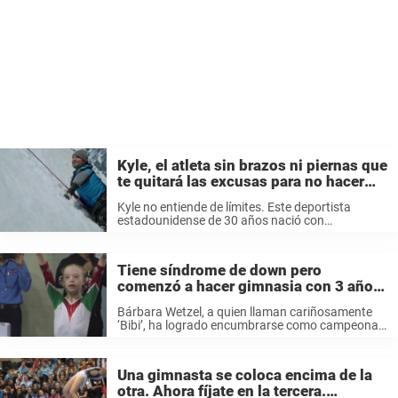
Kyle, el atleta sin brazos ni piernas que
te quitará las excusas para no hacer
deporte
Kyle no entiende de límites. Este deportista
estadounidense de 30 años nació con
amputación genética: sus brazos terminan en los
codos y las piernas en sus rodillas. Desde
pequeño sus padres le enseñaron a valerse ...
Tiene síndrome de down pero
comenzó a hacer gimnasia con 3 años.
Ahora tiene 11 y es campeona del
Bárbara Wetzel, a quien llaman cariñosamente
mundo.
‘Bibi’, ha logrado encumbrarse como campeona
gracias a un gran esfuerzo y mucho
entrenamiento. Empezó a practicar a la edad de
3 años y ocho años después ha conseguido ...
Una gimnasta se coloca encima de la
otra. Ahora fíjate en la tercera.