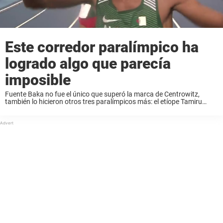
Este corredor paralímpico ha
logrado algo que parecía
imposible
Fuente Baka no fue el único que superó la marca de Centrowitz,
también lo hicieron otros tres paralímpicos más: el etíope Tamiru
Demisse (3:48:49), el keniano Henry Kirwa (3:4959) y el argelino
Fouad Baka (3:49:84). ...