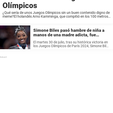
Olímpicos
¿Qué sería de unos Juegos Olímpicos sin un buen contenido digno de
meme?El holandés Arno Kamminga, que compitió en los 100 metros
braza masculinos durante la primera jornada de natación, cautivó a
las redes sociales ...
Simone Biles pasó hambre de niña a
manos de una madre adicta, fue
adoptada por sus abuelos que la
El martes 30 de julio, tras su histórica victoria en
«calmaron» en las competiciones
los Juegos Olímpicos de París 2024, Simone Biles
compartió una historia de Instagram de Ronald
Biles viéndola competir. «Mi padre y sus
prismáticos son taaaan ...